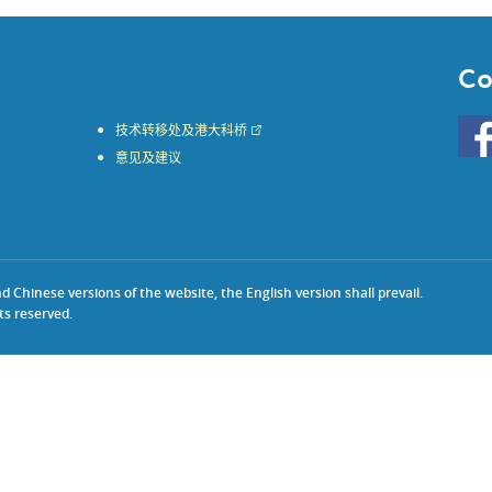
Co
Go
技术转移处及港大科桥
to
意见及建议
HKU
KE
face
Chinese versions of the website, the English version shall prevail.
ts reserved.