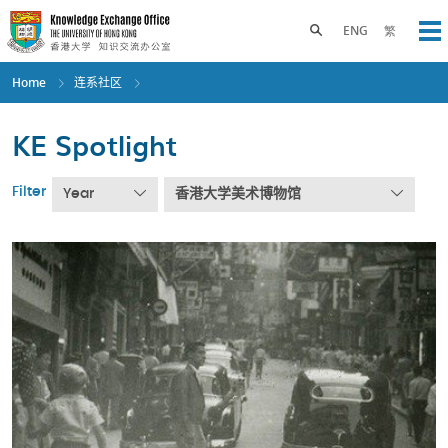
Skip
to
Toggle search panel
ENG
繁
Op
main
content
Home
连系社区
KE Spotlight
Filter
Year
香港大学美术博物馆