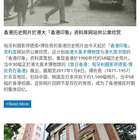
香港历史照片於港大「香港印象」资料库网站供公衆欣赏
匈牙利摄影师德索•博佐奇的香港历史照片由今天起於
「香港印象」
资料库
网站供公衆欣赏。这计划由
港大美术博物馆
与
港大图书馆
的
「香港印象」资料库策划，重现香港於1900年代的58幅历史照片。
当中30幅正於港大美术博物馆的《
昔日香港：匈牙利摄影师德索·博
佐奇在香港
》展出，展期至2017年1月8日。博佐奇（1871–1957）
於东亚地区，包括中国、韩国及日本共拍下约1,500幅相片，当中58
幅於香港拍摄。这些相片回顾不复存在的景观，成为了香港殖民时期
的集体回忆。
Read More