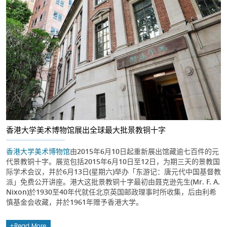
香港大学美术博物馆展出全球最大批景教铜十字
香港大学美术博物馆
由2015年6月10日起重新展出馆藏逾七百件的元
代景教铜十字。展览包括2015年6月10日至12日，为期三天的景教国
际学术会议，并於6月13日(星期六)举办「东游记：唐元代中国基督教
派」免费公开讲座。港大这批景教铜十字最初由聂克逊先生(Mr. F. A.
Nixon)於1930至40年代就任北京英国邮政理事时所收集，后由利希
慎基金会收藏，并於1961年赠予香港大学。
Read More