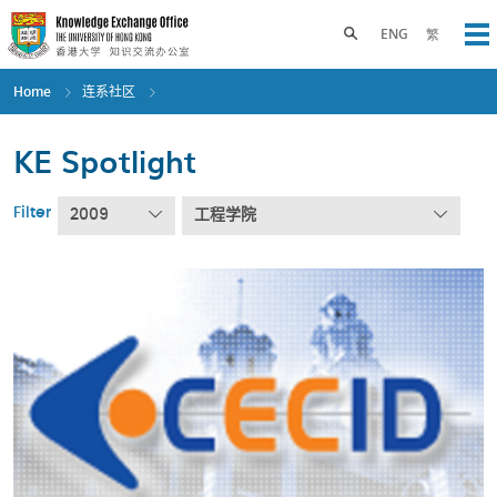
Skip
to
Toggle search panel
ENG
繁
Op
main
content
Home
连系社区
KE Spotlight
Filter
2009
工程学院