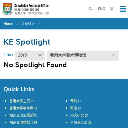
Skip
to
Toggle search panel
ENG
繁
Op
main
content
Home
连系社区
KE Spotlight
Filter
2019
香港大学美术博物馆
No Spotlight Found
Quick Links
香港大学主页
专利
香港大学学术库
私隐
知识交流汇报系统
港大研究
知识交流拨款计划
科研事务部