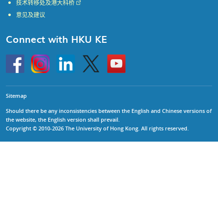
技术转移处及港大科桥
意见及建议
Connect with HKU KE
Go
Instagram
Linkedin
Twitter
Go
to
to
HKU
HKU
KE
KE
facebook
YouTube
Sitemap
Should there be any inconsistencies between the English and Chinese versions of
the website, the English version shall prevail.
Copyright © 2010-2026 The University of Hong Kong. All rights reserved.