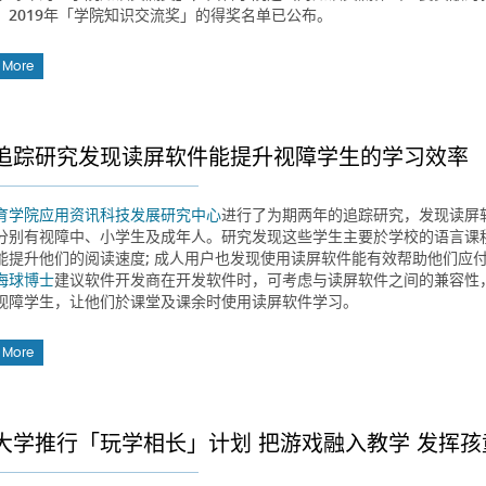
。2019年「学院知识交流奖」的得奖名单已公布。
 More
追踪研究发现读屏软件能提升视障学生的学习效率
育学院
应用资讯科技发展研究中心
进行了为期两年的追踪研究，发现读屏
分别有视障中、小学生及成年人。研究发现这些学生主要於学校的语言课
能提升他们的阅读速度; 成人用户也发现使用读屏软件能有效帮助他们应
海球博士
建议软件开发商在开发软件时，可考虑与读屏软件之间的兼容性
视障学生，让他们於课堂及课余时使用读屏软件学习。
 More
大学推行「玩学相长」计划 把游戏融入教学 发挥孩