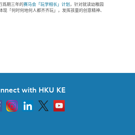
行爲期三年的
赛马会「玩学相长」计划
，针对就读幼稚园
，体现「何时何地何人都齐齐玩」，发挥孩童的创意精神、
nnect with HKU KE
Instagram
Linkedin
Twitter
Go
to
HKU
KE
book
YouTube