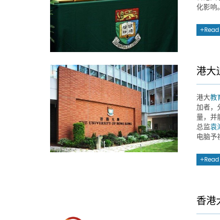
化影响
Read
港大
港大
教
加者，
量，并
总监
袁
电脑予
Read
香港