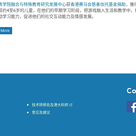
育学院
融合与特殊教育研究发展中心
获
香港赛马会慈善信托基金捐助
，推
班约4至6岁的儿童，在他们的早期学习阶段，把游戏融入生活和教学中
动学习能力，促进他们的社交互动能力及情感发展。
 More
Co
Go
技术转移处及港大科桥
to
意见及建议
HKU
KE
face