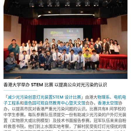
香港大学举办 STEM 比赛 以提高公众对光污染的认识
「
减少光污染创意灯光装置STEM 设计比赛
」由港大
物理系
、
电机电
子工程系
和
啬色园可观自然教育中心暨天文馆
合办，
香港太空馆
协
办，以提高市民对香港严重光污染问题的认识。比赛共有8 间学校的
中学生参赛。每队参赛队伍须提交一份有助减少光污染的户外灯光装
置（实物原大或比例模型）及技术书面报告参赛。冠军队伍来来自粉
岭救恩书院，他们到上水围实地考察，了解村民受街灯灯光侵扰的情