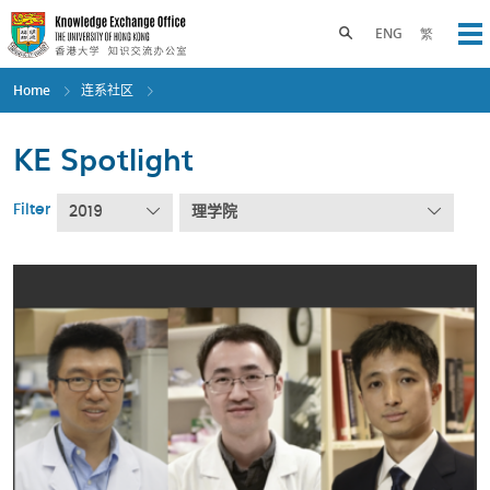
Skip
to
Toggle search panel
ENG
繁
Op
main
content
Home
连系社区
KE Spotlight
Filter
2019
理学院