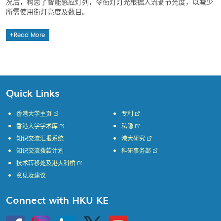
况后，构思了智能感应灯列，令街灯灯光根据人流调节光度，以减少
所需使用街灯亮度及数目。
Read More
Quick Links
香港大学主页
专利
香港大学学术库
私隐
知识交流汇报系统
港大研究
知识交流拨款计划
科研事务部
技术转移处及港大科桥
意见及建议
Connect with HKU KE
Go
Instagram
Linkedin
Twitter
Go