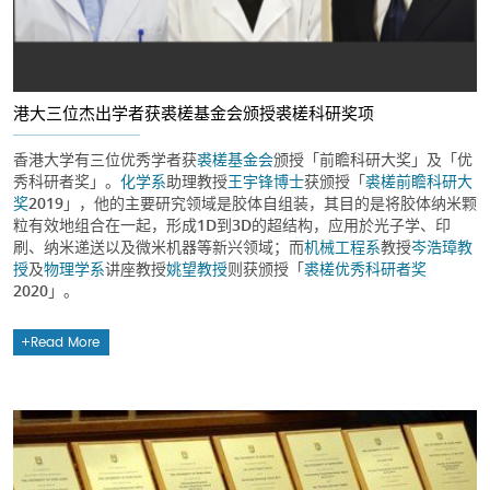
港大三位杰出学者获裘槎基金会颁授裘槎科研奖项
香港大学有三位优秀学者获
裘槎基金会
颁授「前瞻科研大奖」及「优
秀科研者奖」。
化学系
助理教授
王宇锋博士
获颁授「
裘槎前瞻科研大
奖
2019」，他的主要研究领域是胶体自组装，其目的是将胶体纳米颗
粒有效地组合在一起，形成1D到3D的超结构，应用於光子学、印
刷、纳米递送以及微米机器等新兴领域；而
机械工程系
教授
岑浩璋教
授
及
物理学系
讲座教授
姚望教授
则获颁授「
裘槎优秀科研者奖
2020」。
Read More