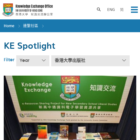
Skip
to
Toggle search panel
ENG
简
Op
main
content
Home
連繫社區
KE Spotlight
Filter
Year
香港大學出版社