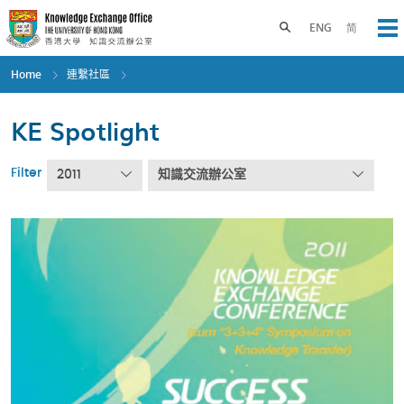
Skip
to
Toggle search panel
ENG
简
Op
main
content
Home
連繫社區
KE Spotlight
Filter
2011
知識交流辦公室