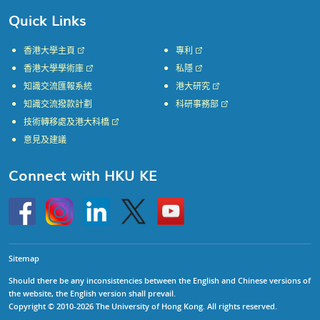
Quick Links
香港大學主頁
專利
香港大學學術庫
私隱
知識交流匯報系統
港大研究
知識交流撥款計劃
科研事務部
技術轉移處及港大科橋
意見及建議
Connect with HKU KE
Go
Instagram
Linkedin
Twitter
Go
to
to
HKU
HKU
KE
KE
facebook
YouTube
Sitemap
Should there be any inconsistencies between the English and Chinese versions of
the website, the English version shall prevail.
Copyright © 2010-2026 The University of Hong Kong. All rights reserved.