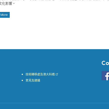
文化影響。
 More
Co
Go
技術轉移處及港大科橋
to
意見及建議
HKU
KE
face