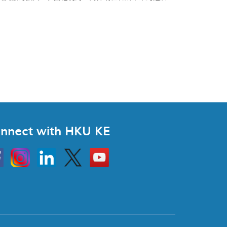
nnect with HKU KE
Instagram
Linkedin
Twitter
Go
to
HKU
KE
book
YouTube