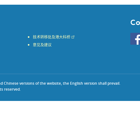
Co
Go
技术转移处及港大科桥
to
意见及建议
HKU
KE
face
Chinese versions of the website, the English version shall prevail.
ts reserved.