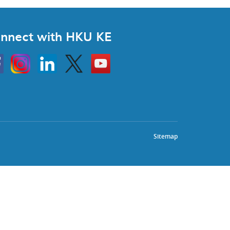
nnect with HKU KE
Instagram
Linkedin
Twitter
Go
to
HKU
KE
book
YouTube
Sitemap