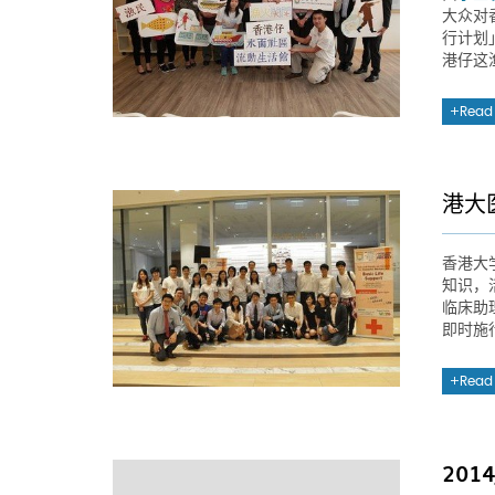
大众对
行计划
港仔这
Read
港大
香港大
知识，
临床助
即时施
Read
20