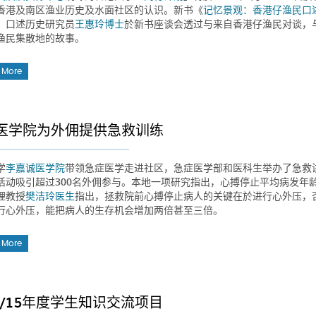
香港及南区渔业历史及水面社区的认识。新书《
记忆景观：香港仔渔民口
」口述历史研究员
王惠玲博士
於新书座谈会透过与来自香港仔渔民对谈，
渔民集散地的故事。
 More
医学院为外佣提供急救训练
学
李嘉诚医学院
带领急症医学走进社区，急症医学部和医科生举办了急救
活动吸引超过300名外佣参与。本地一项研究指出，心搏停止平均病发年龄
理教授
樊洁玲医生
指出，拯救院前心搏停止病人的关键在於进行心外压，否
行心外压，能把病人的生存机会增加两倍甚至三倍。
 More
14/15年度学生知识交流项目