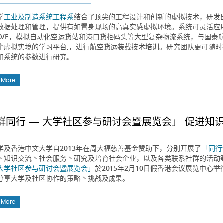
学
工业及制造系统工程系
结合了顶尖的工程设计和创新的虚拟技术，研发出科
数据处理和管理，提供有如置身现场的高真实感虚拟环境。系统可灵活应
eCAVE，模拟自动化空运货站和港口货柜码头等大型复杂物流系统，与国泰
个虚拟实境的学习平台,，进行航空货运装载技术培训。研究团队更可随
和系统的参数进行研究。
 More
群同行 — 大学社区参与研讨会暨展览会」 促进知
学及香港中文大学自2013年在周大褔慈善基金赞助下，分别开展了
「同行
丶知识交流丶社会服务丶研究及培育社会企业，以及各类联系社群的活动
大学社区参与研讨会暨展览会」
於2015年2月10日假香港会议展览中
分享大学及社区协作的策略丶挑战及成果。
 More