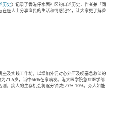
述历史
》记录了香港仔水面社区的口述历史，作者兼「同
与在座人士分享渔民的生活和情感记忆，让大家更了解香
讲座及实践工作坊，以增加外佣对心外压及哽塞急救法的
为71.5岁，当中66%在家病发。港大医学院急症医学部
则，病人的生存机会将逐分钟减少7%-10%。旁人如能