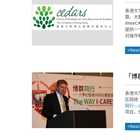
香港大
算、大
ims
提供一
对操作
Read
「博
香港大
区网络
同行—
项目，
Read