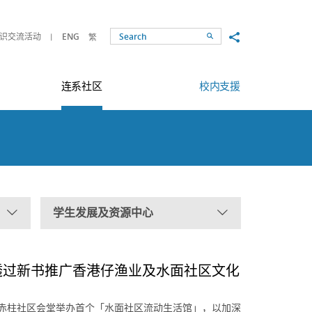
Share to
识交流活动
ENG
繁
Search
连系社区
校内支援
学生发展及资源中心
透过新书推广香港仔渔业及水面社区文化
9日於赤柱社区会堂举办首个「水面社区流动生活馆」，以加深