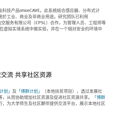
技产品imseCAVE。此系统结合感应器、分布式计
用於工业、商业及非商业用途。研究团队已利用
航空服务有限公司（CPSL）合作，为管理人员、工程师等
时在虚拟实境系统中做实验，并在一个相对安全的环境中
识交流 共享社区资源
计划」
及
「博群计划」
（本地扶贫项目），透过发展社
等，从而协助增加社区资源及促进社区资源共享。
「博群
心举行，为大学师生及社区夥伴提供交流平台，展示本地社区