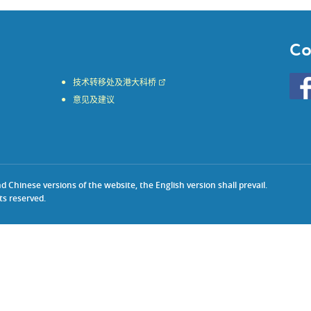
Co
Go
技术转移处及港大科桥
to
意见及建议
HKU
KE
face
Chinese versions of the website, the English version shall prevail.
ts reserved.