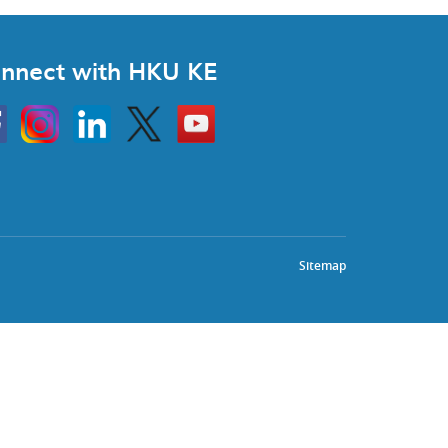
nnect with HKU KE
Instagram
Linkedin
Twitter
Go
to
HKU
KE
book
YouTube
Sitemap