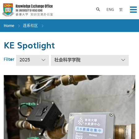
Skip
to
Toggle search panel
ENG
繁
Op
main
content
Home
连系社区
KE Spotlight
Filter
2025
社会科学学院