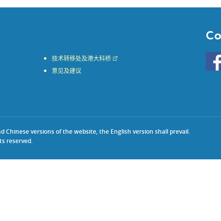
Co
Go
技术转移处及港大科桥
to
意见及建议
HKU
KE
face
Chinese versions of the website, the English version shall prevail.
ts reserved.