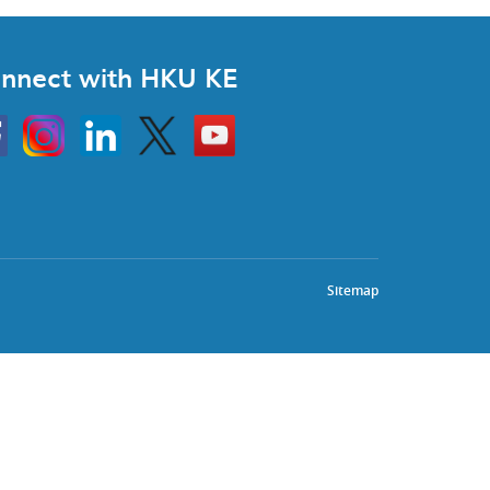
nnect with HKU KE
Instagram
Linkedin
Twitter
Go
to
HKU
KE
book
YouTube
Sitemap