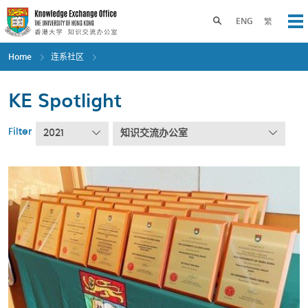
Skip
to
Toggle search panel
ENG
繁
Op
main
content
Home
连系社区
KE Spotlight
Filter
2021
知识交流办公室