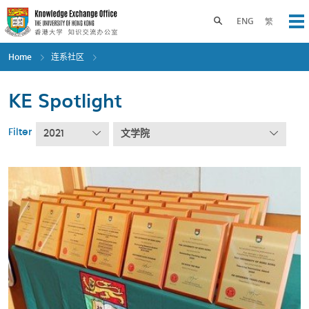
Skip
to
Toggle search panel
ENG
繁
Op
main
content
Home
连系社区
KE Spotlight
Filter
2021
文学院