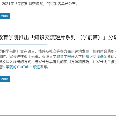
。2021年「学院知识交流奖」的得奖名单已公布。
 More
教育学院推出「知识交流短片系列 （学前篇）」分
岁的学前期儿童在语言、情感及社交等多方面迅速地发展，但同时会遇到
题时，家长往往束手无策。香港大学
教育学院
获大学的
知识交流基金
资助
趣及深入浅出的方式，与家长分享育儿的实用方法和技巧，让家长明白孩
通过
学院的YouTube 频道
发布。
 More