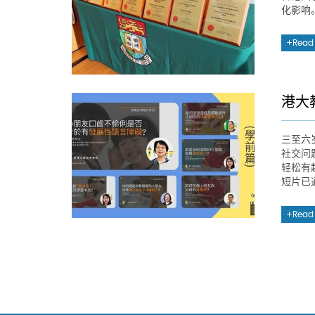
化影响
Read
港大
三至六
社交问
轻松有
短片已
Read