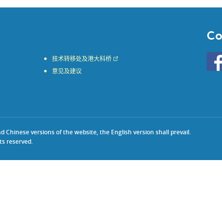
Co
Go
技术转移处及港大科桥
to
意见及建议
HKU
KE
face
Chinese versions of the website, the English version shall prevail.
ts reserved.