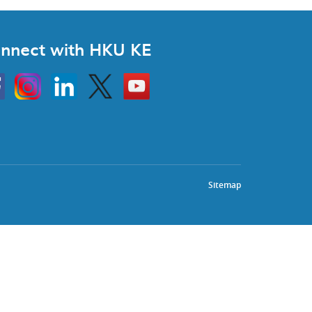
nnect with HKU KE
Instagram
Linkedin
Twitter
Go
to
HKU
KE
book
YouTube
Sitemap