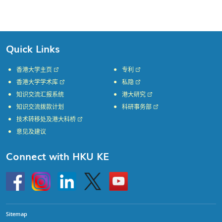
Quick Links
香港大学主页
专利
香港大学学术库
私隐
知识交流汇报系统
港大研究
知识交流拨款计划
科研事务部
技术转移处及港大科桥
意见及建议
Connect with HKU KE
Go
Instagram
Linkedin
Twitter
Go
to
to
HKU
HKU
KE
KE
facebook
YouTube
Sitemap