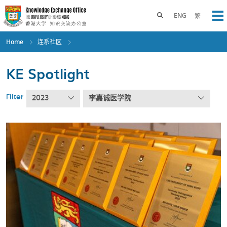
Skip
to
Toggle search panel
ENG
繁
Op
main
content
Home
连系社区
KE Spotlight
Filter
2023
李嘉诚医学院