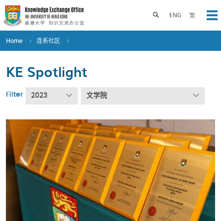
Skip
to
Toggle search panel
ENG
繁
Op
main
content
Home
连系社区
KE Spotlight
Filter
2023
文学院