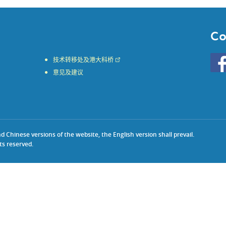
Co
Go
技术转移处及港大科桥
to
意见及建议
HKU
KE
face
Chinese versions of the website, the English version shall prevail.
ts reserved.