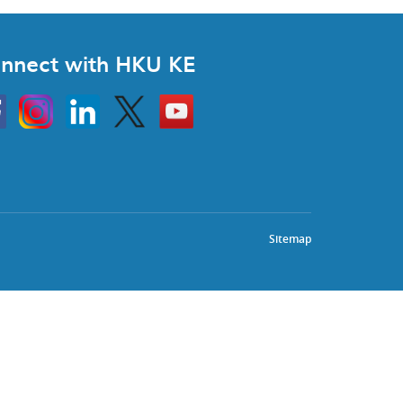
nnect with HKU KE
Instagram
Linkedin
Twitter
Go
to
HKU
KE
book
YouTube
Sitemap