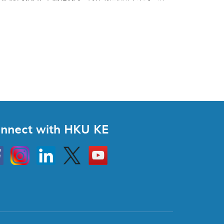
nnect with HKU KE
Instagram
Linkedin
Twitter
Go
to
HKU
KE
book
YouTube