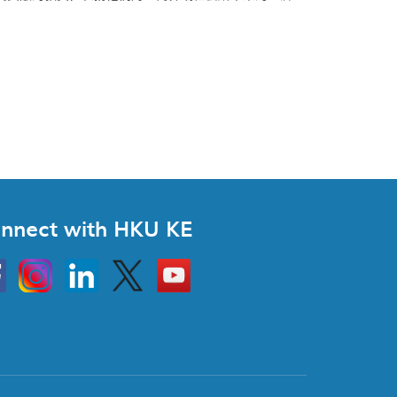
nnect with HKU KE
Instagram
Linkedin
Twitter
Go
to
HKU
KE
book
YouTube