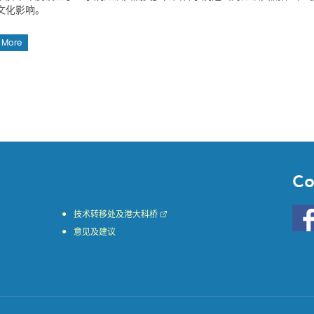
文化影响。
 More
Co
Go
技术转移处及港大科桥
to
意见及建议
HKU
KE
face