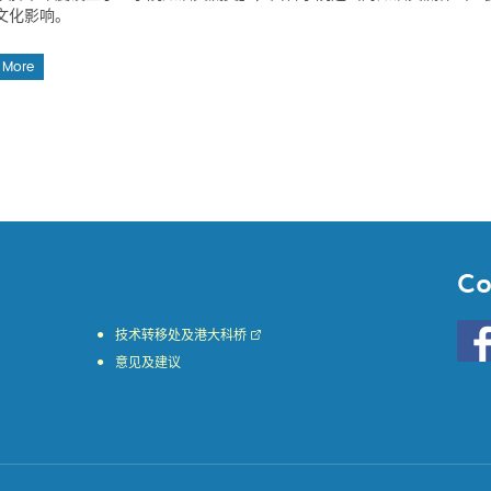
文化影响。
 More
Co
Go
技术转移处及港大科桥
to
意见及建议
HKU
KE
face