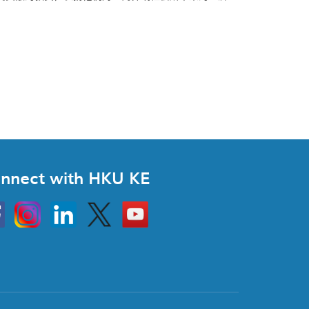
nnect with HKU KE
Instagram
Linkedin
Twitter
Go
to
HKU
KE
book
YouTube