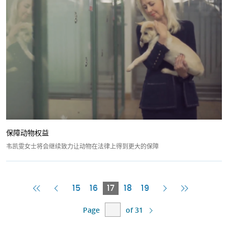
保障动物权益
韦凯雯女士将会继续致力让动物在法律上得到更大的保障
First
Previous
Current
Next
Last
15
16
17
18
19
Page
Page
Page
Page
Page
Page
of 31