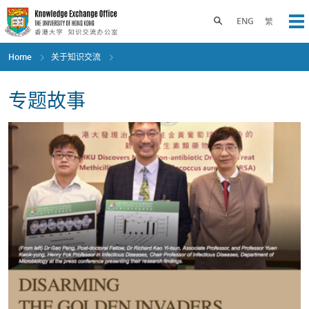
Skip
to
Toggle search panel
ENG
繁
Op
main
content
Home
关于知识交流
专题故事