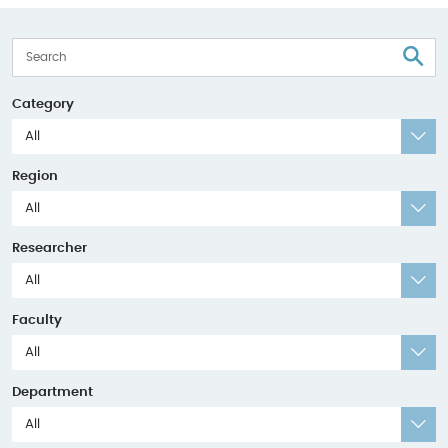
S
Category
All
Region
All
Researcher
All
Faculty
All
Department
All