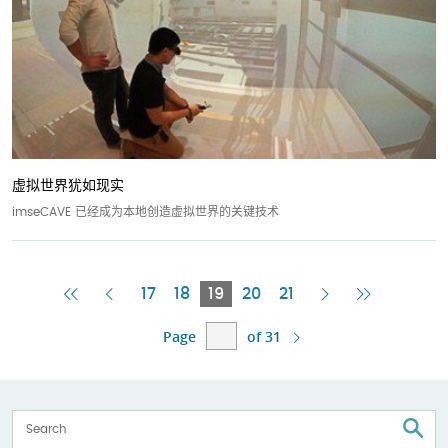
虚拟世界犹如现实
imseCAVE 已经成为本地创造虚拟世界的关键技术
First
Previous
Current
Next
Last
17
18
19
20
21
Page
Page
Page
Page
Page
Page
of 31
S