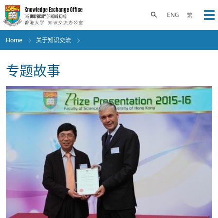
Skip
to
Toggle search panel
ENG
繁
Op
main
content
Home
关于知识交流
专题故事