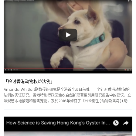
「检讨香港动物权益法例」
Amanda Whitfort副教授的研究是全港首个及目前唯一一个针对香港动物保护
法例的实证研究。香港特别行政区渔农自然护理署更引用研究报告中的建议，立
法规管本地繁殖和销售宠物，及於2016年修订了《公众衞生(动物及禽鸟)(动...