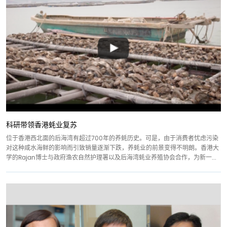
科研带领香港蚝业复苏
位于香港西北面的后海湾有超过700年的养蚝历史。可是，由于消费者忧虑污染
对这种咸水海鲜的影响而引致销量逐渐下跌，养蚝业的前景变得不明朗。香港大
学的Rajan博士与政府渔农自然护理署以及后海湾蚝业养殖协会合作，为新一...