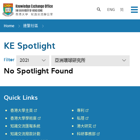
Skip
to
Toggle search panel
ENG
简
Op
main
content
Home
連繫社區
KE Spotlight
Filter
2021
亞洲環球研究所
No Spotlight Found
Quick Links
香港大學主頁
專利
香港大學學術庫
私隱
知識交流匯報系統
港大研究
知識交流撥款計劃
科研事務部