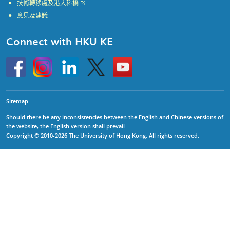
技術轉移處及港大科橋
意見及建議
Connect with HKU KE
Go
Instagram
Linkedin
Twitter
Go
to
to
HKU
HKU
KE
KE
facebook
YouTube
Sitemap
Should there be any inconsistencies between the English and Chinese versions of
the website, the English version shall prevail.
Copyright © 2010-2026 The University of Hong Kong. All rights reserved.