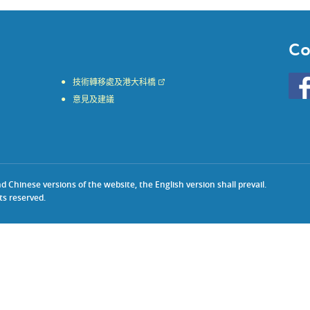
Co
Go
技術轉移處及港大科橋
to
意見及建議
HKU
KE
face
Chinese versions of the website, the English version shall prevail.
ts reserved.