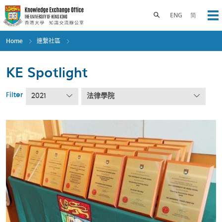
Skip
to
Toggle search panel
ENG
简
Op
main
content
Home
連繫社區
KE Spotlight
Filter
2021
法律學院