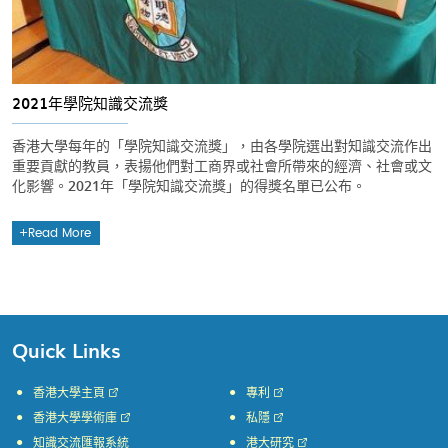
2021年學院知識交流獎
香港大學每年的「學院知識交流獎」，由各學院選出對知識交流作出
重要貢獻的教員，表揚他們對工商界或社會所帶來的經濟、社會或文
化影響。2021年「學院知識交流獎」的得獎名單已公布。
Read More
Quick Links
香港大學主頁
專利
香港大學學術庫
私隱
知識交流匯報系統
港大研究