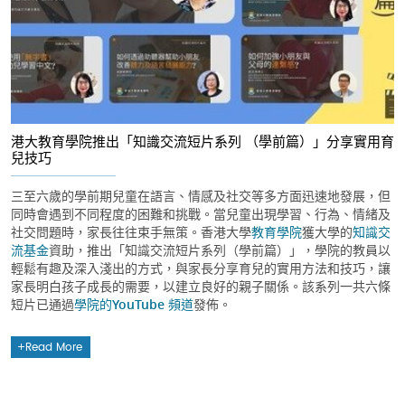
港大教育學院推出「知識交流短片系列 （學前篇）」分享實用育
兒技巧
三至六歲的學前期兒童在語言、情感及社交等多方面迅速地發展，但
同時會遇到不同程度的困難和挑戰。當兒童出現學習、行為、情緒及
社交問題時，家長往往束手無策。香港大學
教育學院
獲大學的
知識交
流基金
資助，推出「知識交流短片系列（學前篇）」，學院的教員以
輕鬆有趣及深入淺出的方式，與家長分享育兒的實用方法和技巧，讓
家長明白孩子成長的需要，以建立良好的親子關係。該系列一共六條
短片已通過
學院的YouTube 頻道
發佈。
Read More