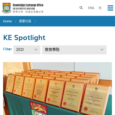
Skip
to
Toggle search panel
ENG
简
Op
main
content
Home
連繫社區
KE Spotlight
Filter
2021
教育學院