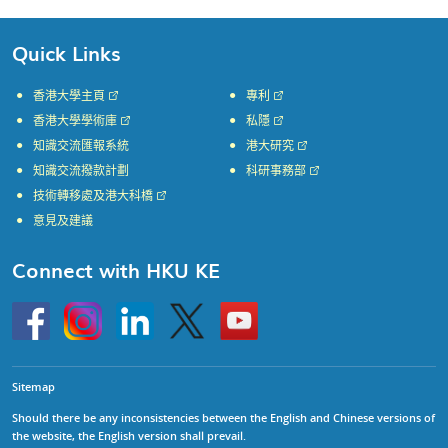
Quick Links
香港大學主頁
專利
香港大學學術庫
私隱
知識交流匯報系統
港大研究
知識交流撥款計劃
科研事務部
技術轉移處及港大科橋
意見及建議
Connect with HKU KE
Go
Instagram
Linkedin
Twitter
Go
to
to
HKU
HKU
KE
KE
facebook
YouTube
Sitemap
Should there be any inconsistencies between the English and Chinese versions of
the website, the English version shall prevail.