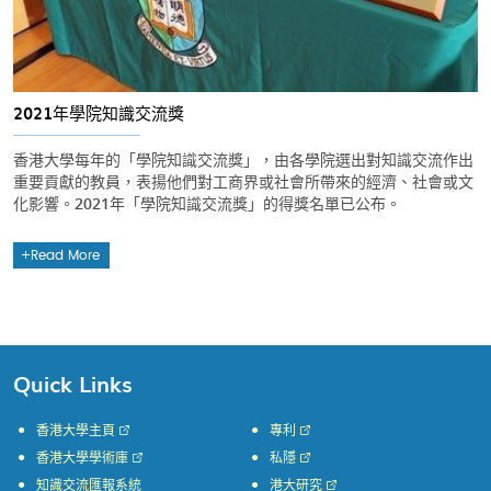
2021年學院知識交流獎
香港大學每年的「學院知識交流獎」，由各學院選出對知識交流作出
重要貢獻的教員，表揚他們對工商界或社會所帶來的經濟、社會或文
化影響。2021年「學院知識交流獎」的得獎名單已公布。
Read More
Quick Links
香港大學主頁
專利
香港大學學術庫
私隱
知識交流匯報系統
港大研究