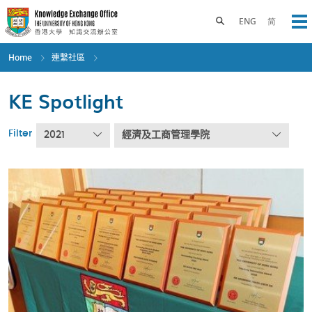
Skip
to
Toggle search panel
ENG
简
Op
main
content
Home
連繫社區
KE Spotlight
Filter
2021
經濟及工商管理學院