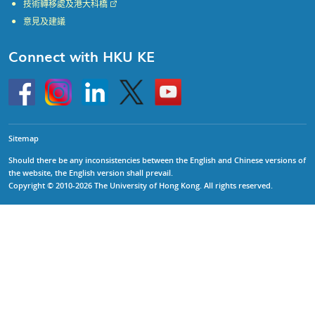
技術轉移處及港大科橋
意見及建議
Connect with HKU KE
Go
Instagram
Linkedin
Twitter
Go
to
to
HKU
HKU
KE
KE
facebook
YouTube
Sitemap
Should there be any inconsistencies between the English and Chinese versions of
the website, the English version shall prevail.
Copyright © 2010-2026 The University of Hong Kong. All rights reserved.