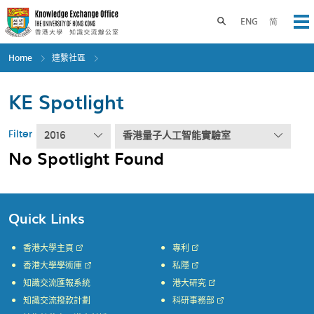
Skip
to
Toggle search panel
ENG
简
Op
main
content
Home
連繫社區
KE Spotlight
Filter
2016
香港量子人工智能實驗室
No Spotlight Found
Quick Links
香港大學主頁
專利
香港大學學術庫
私隱
知識交流匯報系統
港大研究
知識交流撥款計劃
科研事務部