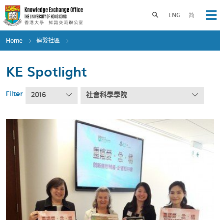
Skip
to
Toggle search panel
ENG
简
Op
main
content
Home
連繫社區
KE Spotlight
Filter
2016
社會科學學院