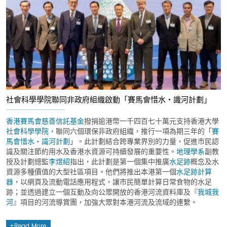
社會科學學院聯同非政府組織啟動「賽馬會惜水‧識河計劃」
香港賽馬會慈善信託基金
撥捐逾港幣一千四百七十萬元支持香港大學
社會科學學院
，聯同六個環保非政府組織，推行一項為期三年的「
賽
馬會惜水‧識河計劃
」。此計劃結合跨專業界別的力量，促進市民認
識及關注節約用水及香港水資源可持續發展的重要性。
地理學系
副教
授及計劃總監
李煜紹
指出，此計劃是第一個集中推廣
水足跡
概念及水
資源多種價值的大型社區項目。他們將推出本港第一個
水足跡計算
器
，以網頁及流動電話應用程式，讓市民簡單計算日常食物的水足
跡；並透過建立一個互動及向公眾開放的香港河流資料庫及『
我城我
河
』項目的河流導賞團，加強大眾對本港河流及流域的連繫。
Read More