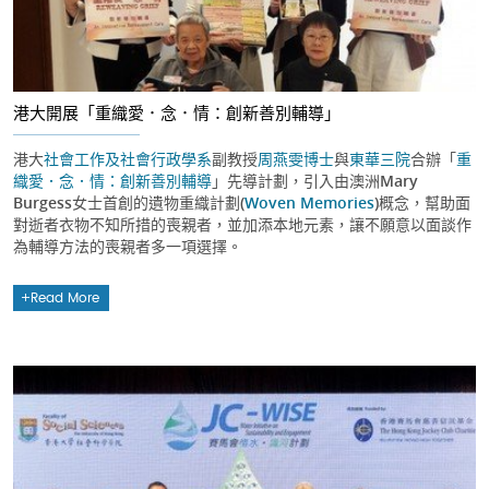
港大開展「重織愛．念．情：創新善別輔導」
港大
社會工作及社會行政學系
副教授
周燕雯博士
與
東華三院
合辦「
重
織愛．念．情：創新善別輔導
」先導計劃，引入由澳洲Mary
Burgess女士首創的遺物重織計劃(
Woven Memories
)概念，幫助面
對逝者衣物不知所措的喪親者，並加添本地元素，讓不願意以面談作
為輔導方法的喪親者多一項選擇。
Read More