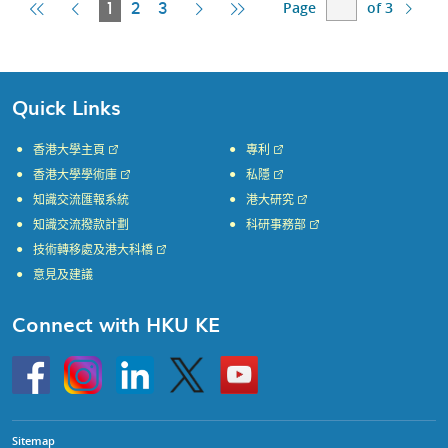
Page
of 3
First
Previous
Current
Next
Last
1
2
3
Page
Page
Page
Page
Page
Quick Links
香港大學主頁
專利
香港大學學術庫
私隱
知識交流匯報系統
港大研究
知識交流撥款計劃
科研事務部
技術轉移處及港大科橋
意見及建議
Connect with HKU KE
Go
Instagram
Linkedin
Twitter
Go
to
to
HKU
HKU
KE
KE
facebook
YouTube
Sitemap