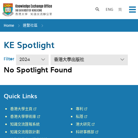
Skip
to
Toggle search panel
ENG
简
Op
main
content
Home
連繫社區
KE Spotlight
Filter
2024
香港大學出版社
No Spotlight Found
Quick Links
香港大學主頁
專利
香港大學學術庫
私隱
知識交流匯報系統
港大研究
知識交流撥款計劃
科研事務部