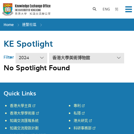
Skip
to
Toggle search panel
ENG
简
Op
main
content
Home
連繫社區
KE Spotlight
Filter
2024
香港大學美術博物館
No Spotlight Found
Quick Links
香港大學主頁
專利
香港大學學術庫
私隱
知識交流匯報系統
港大研究
知識交流撥款計劃
科研事務部