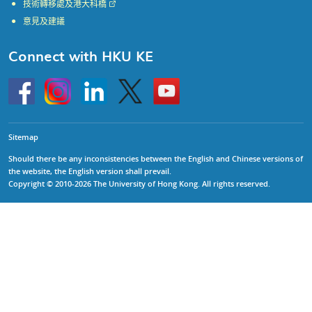
技術轉移處及港大科橋
意見及建議
Connect with HKU KE
Go
Instagram
Linkedin
Twitter
Go
to
to
HKU
HKU
KE
KE
facebook
YouTube
Sitemap
Should there be any inconsistencies between the English and Chinese versions of
the website, the English version shall prevail.
Copyright © 2010-2026 The University of Hong Kong. All rights reserved.