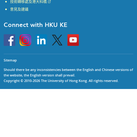
技術轉移處及港大科橋
意見及建議
Connect with HKU KE
Go
Instagram
Linkedin
Twitter
Go
to
to
HKU
HKU
KE
KE
facebook
YouTube
Sitemap
Should there be any inconsistencies between the English and Chinese versions of
the website, the English version shall prevail.
Copyright © 2010-2026 The University of Hong Kong. All rights reserved.