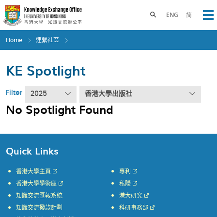
Skip
to
Toggle search panel
ENG
简
Op
main
content
Home
連繫社區
KE Spotlight
Filter
2025
香港大學出版社
No Spotlight Found
Quick Links
香港大學主頁
專利
香港大學學術庫
私隱
知識交流匯報系統
港大研究
知識交流撥款計劃
科研事務部