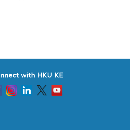
nnect with HKU KE
Instagram
Linkedin
Twitter
Go
to
HKU
KE
book
YouTube