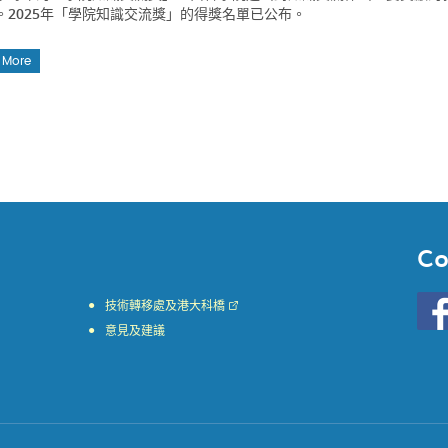
。2025年「學院知識交流獎」的得獎名單已公布。
 More
Co
Go
技術轉移處及港大科橋
to
意見及建議
HKU
KE
face