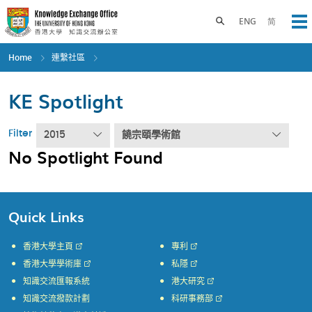
Skip
to
Toggle search panel
ENG
简
Op
main
content
Home
連繫社區
KE Spotlight
Filter
2015
饒宗頤學術館
No Spotlight Found
Quick Links
香港大學主頁
專利
香港大學學術庫
私隱
知識交流匯報系統
港大研究
知識交流撥款計劃
科研事務部