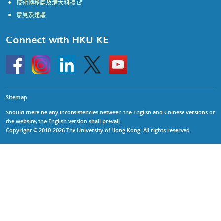
技術轉移處及港大科橋
意見及建議
Connect with HKU KE
Go
Instagram
Linkedin
Twitter
Go
to
to
HKU
HKU
KE
KE
facebook
YouTube
Sitemap
Should there be any inconsistencies between the English and Chinese versions of
the website, the English version shall prevail.
Copyright © 2010-2026 The University of Hong Kong. All rights reserved.