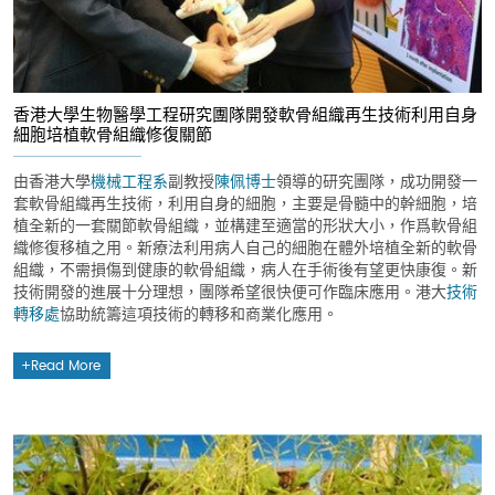
香港大學生物醫學工程研究團隊開發軟骨組織再生技術利用自身
細胞培植軟骨組織修復關節
由香港大學
機械工程系
副教授
陳佩博士
領導的研究團隊，成功開發一
套軟骨組織再生技術，利用自身的細胞，主要是骨髓中的幹細胞，培
植全新的一套關節軟骨組織，並構建至適當的形狀大小，作爲軟骨組
織修復移植之用。新療法利用病人自己的細胞在體外培植全新的軟骨
組織，不需損傷到健康的軟骨組織，病人在手術後有望更快康復。新
技術開發的進展十分理想，團隊希望很快便可作臨床應用。港大
技術
轉移處
協助統籌這項技術的轉移和商業化應用。
Read More