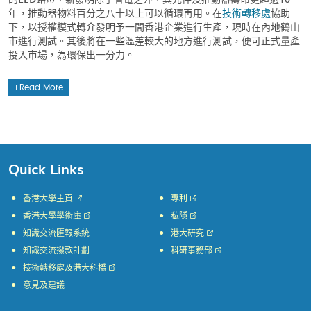
年，推動器物料百分之八十以上可以循環再用。在
技術轉移處
協助
下，以授權模式轉介發明予一間香港企業進行生產，現時在內地鶴山
市進行測試。其後將在一些溫差較大的地方進行測試，便可正式量產
投入市場，為環保出一分力。
Read More
Quick Links
香港大學主頁
專利
香港大學學術庫
私隱
知識交流匯報系統
港大研究
知識交流撥款計劃
科研事務部
技術轉移處及港大科橋
意見及建議