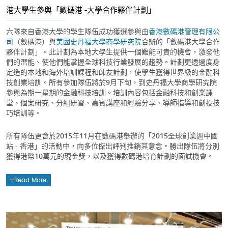
港大學生參與「數碼港 -大學合作夥伴計劃」
六隊來自香港大學的學生隊伍成功獲選參與由
香港數碼港管理有限公
司
（數碼港）與
美國史丹福大學商學研究院
合辦的「數碼港大學合作
夥伴計劃」。此計劃為本地大學生提供一個難能可貴的機會，激發他
們的潛能、使他們能掌握全球科技行業發展的趨勢。計劃更透過度身
定造的本地和海外培訓課程和師友計劃，使學生獲得世界級的金融科
技創業培訓。所有參加隊伍將於9月下旬，到史丹福大學商學研究院
參與為期一星期的金融科技培訓。培訓內容包括金融科技和創業課
堂、個案研究、分組研習、嘉賓講座和經驗分享、導師指導和創投技
巧培訓等。
所有隊伍更會於2015年11月在數碼港舉辦的「2015全球創業週中國
站 - 香港」的活動中，向多位傑出評判推銷其意念。勝出隊伍將分別
獲得港幣10萬元的現金獎，以及獲得數碼港培育計劃的面試機會。
Read More