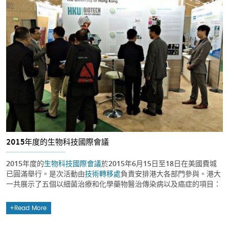
2015年度的生物科技國際會議
2015年度的
生物科技國際會議
於2015年6月15日至18日在美國費城
已圓滿舉行。是次活動由
技術轉移處
負責安排港大各部門參與。港大
一共展示了五個以細菌治療和化學藥物醫治傳染病以及癌症的項目：
Read More