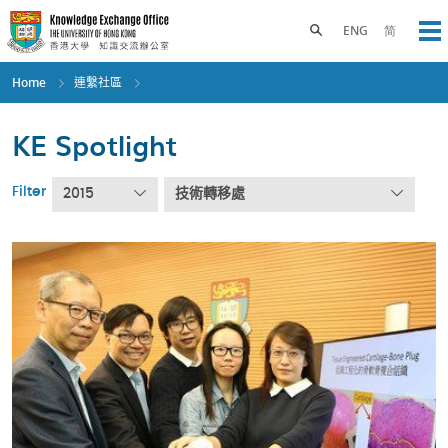
Skip
to
Toggle search panel
ENG
简
Op
main
content
Home
連繫社區
KE Spotlight
Filter
2015
技術轉移處