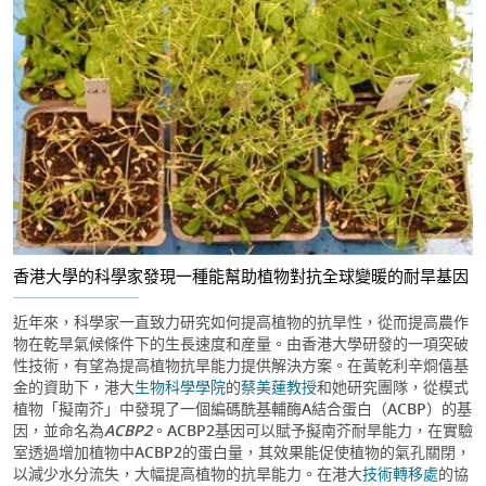
香港大學的科學家發現一種能幫助植物對抗全球變暖的耐旱基因
近年來，科學家一直致力研究如何提高植物的抗旱性，從而提高農作
物在乾旱氣候條件下的生長速度和産量。由香港大學研發的一項突破
性技術，有望為提高植物抗旱能力提供解決方案。在黃乾利辛烱僖基
金的資助下，港大
生物科學學院
的
蔡美蓮教授
和她研究團隊，從模式
植物「擬南芥」中發現了一個編碼酰基輔酶A結合蛋白（ACBP）的基
因，並命名為
ACBP2
。ACBP2基因可以賦予擬南芥耐旱能力，在實驗
室透過增加植物中ACBP2的蛋白量，其效果能促使植物的氣孔關閉，
以減少水分流失，大幅提高植物的抗旱能力。在港大
技術轉移處
的協