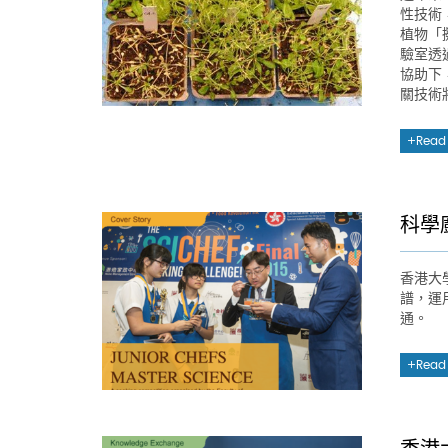
性技術
植物「
驗室透
協助下
關技術
Read
科學
香港大
譜，運
通。
Read