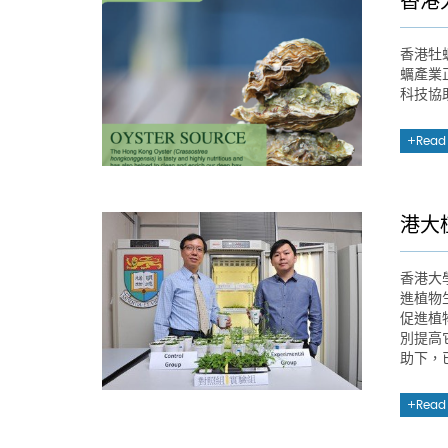
香港
香港牡
蠣產業
科技協
Read
港大
香港大
進植物
促進植
別提高
助下，
Read