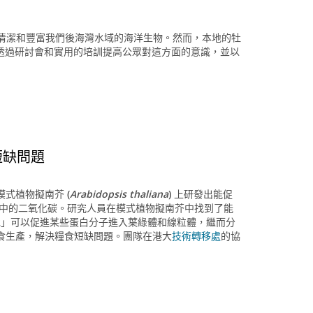
清潔和豐富我們後海灣水域的海洋生物。然而，本地的牡
透過研討會和實用的培訓提高公眾對這方面的意識，並以
短缺問題
式植物擬南芥 (
Arabidopsis thaliana
) 上研發出能促
氣中的二氧化碳。研究人員在模式植物擬南芥中找到了能
酸酶2」可以促進某些蛋白分子進入葉綠體和線粒體，繼而分
食生產，解決糧食短缺問題。團隊在港大
技術轉移處
的協