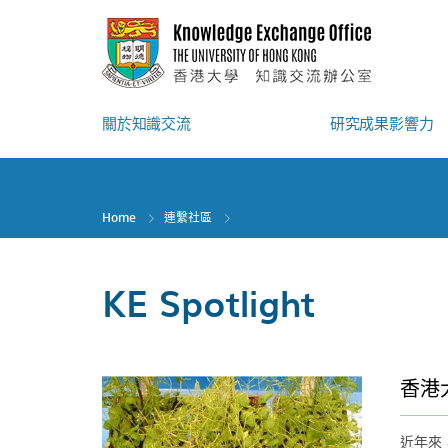
Skip
to
main
content
關於知識交流
研究成果影響力
Home
連繫社區
KE Spotlight
香港
近年來