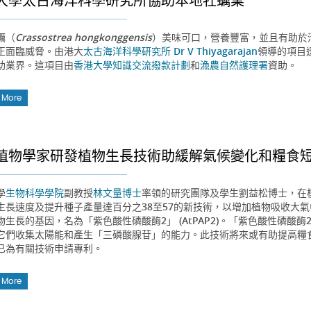
大學太古海洋科學研究所協助本地牡蠣業
蠣（
Crassostrea hongkonggensis
）美味可口，營養豐富，並且有助於
正面臨威脅。由港大
太古海洋科學研究所
Dr V Thiyagarajan
領導的項目
助業界。這項目由
香港大學知識交流撥款計劃
和
漁農自然護理署
資助。
 More
植物學家研發植物生長技術助緩解氣候變化和糧食
學
生物科學學院
副教授
林文量博士
率領的研究團隊及學生劉益松博士，在模
生長速度及提升種子產量達百分之38至57的新技術，以增加植物吸收大
物生長的基因，名為「紫色酸性磷酸酶2」 (AtPAP2)。「紫色酸性磷
它們收集太陽能和產生「三磷酸腺苷」的能力。此技術將來或有助提高糧
已為有關技術申請專利。
 More