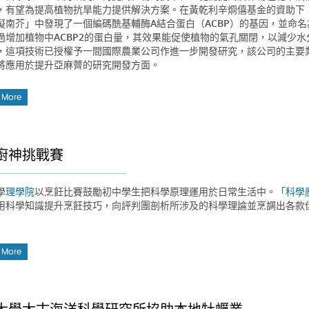
，有望為提高植物抗旱能力提供解決方案。在黃乾利辛烱僖基金的資助下
擬南芥」中發現了一個編碼酰基輔酶A結合蛋白（ACBP）的基因，並命名
過增加植物中ACBP2的蛋白量，其效果能促使植物的氣孔關閉，以減少
，這項技術已授權予一間國際農業公司作進一步開發研究，該公司的主要
將應用於提升亞麻薺的研究開發方面。
 More
廚神挑戰賽
學
理學院
以烹飪比賽鼓勵初中學生把科學原理運用於日常生活中。「
科學
用科學知識提升烹飪技巧，向評判團剖析所涉及的科學理論並烹調出各款
 More