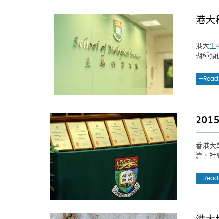
港大
港大
生
瑚種類
Read
20
香港大
濟、社
Read