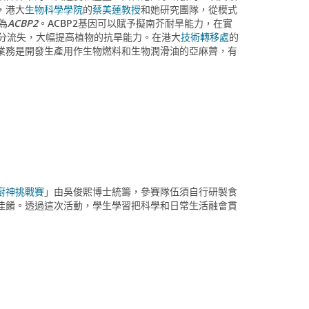
，港大
生物科學學院
的
蔡美蓮教授
和她研究團隊，從模式
為
ACBP2
。ACBP2基因可以賦予擬南芥耐旱能力，在實
水分流失，大幅提高植物的抗旱能力。在港大
技術轉移處
的
業務是開發生產用作生物燃料和生物潤滑油的亞麻薺，有
廚神挑戰賽
」由吳俊熙博士統籌，參賽隊伍須自行研製食
佳餚。透過這次活動，學生學習把科學和日常生活融會貫