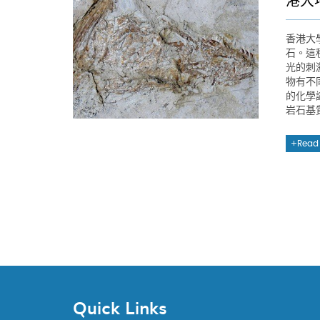
港大
香港大
石。這種
光的刺
物有不
的化學
岩石基
Read
Quick Links