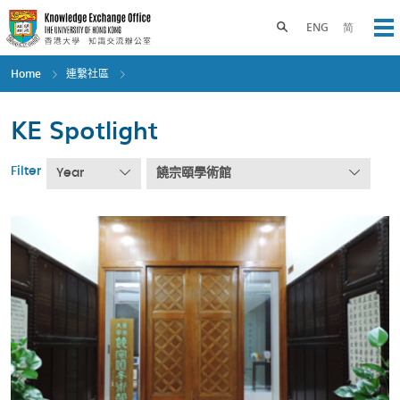
Skip
to
Toggle search panel
ENG
简
Op
main
content
Home
連繫社區
KE Spotlight
Filter
Year
饒宗頤學術館