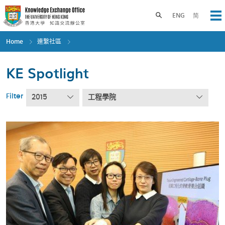
Skip
to
Toggle search panel
ENG
简
Op
main
content
Home
連繫社區
KE Spotlight
Filter
2015
工程學院