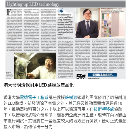
港大發明環保耐用LED路燈並產品化
香港大學
電機電子工程系
講座教授
許樹源
領導的團隊發明了環保耐用
的LED路燈，新發明除了省電之外，其元件及推動器壽命更超過10
年，推動器物料百分之八十以上可以循環再用。在
技術轉移處
協助
下，以授權模式轉介發明予一間香港企業進行生產，現時在內地鶴山
市進行測試。其後將在一些溫差較大的地方進行測試，便可正式量產
投入市場，為環保出一分力。