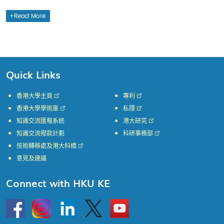
Read More
Quick Links
香港大學主頁
專利
香港大學學術庫
私隱
知識交流匯報系統
港大研究
知識交流撥款計劃
科研事務部
技術轉移處及港大科橋
意見及建議
Connect with HKU KE
Go
Instagram
Linkedin
Twitter
Go
to
to
HKU
HKU