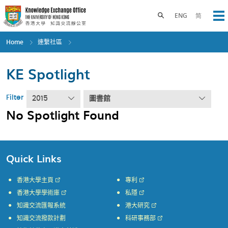
Skip
to
Toggle search panel
ENG
简
Op
main
content
Home
連繫社區
KE Spotlight
Filter
2015
圖書館
No Spotlight Found
Quick Links
香港大學主頁
專利
香港大學學術庫
私隱
知識交流匯報系統
港大研究
知識交流撥款計劃
科研事務部