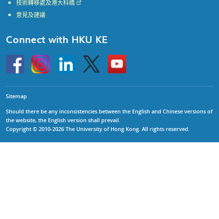
技術轉移處及港大科橋
意見及建議
Connect with HKU KE
Go
Instagram
Linkedin
Twitter
Go
to
to
HKU
HKU
KE
KE
facebook
YouTube
Sitemap
Should there be any inconsistencies between the English and Chinese versions of
the website, the English version shall prevail.
Copyright © 2010-2026 The University of Hong Kong. All rights reserved.