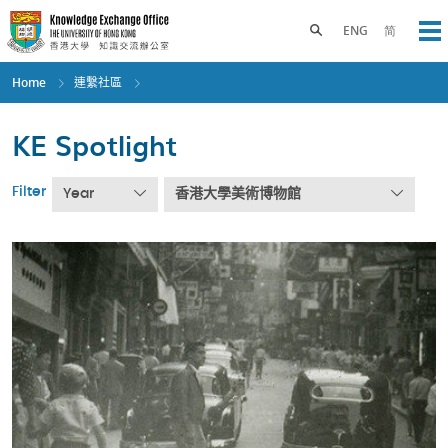
Skip
to
Toggle search panel
ENG
简
Op
main
content
Home
連繫社區
KE Spotlight
Filter
Year
香港大學美術博物館