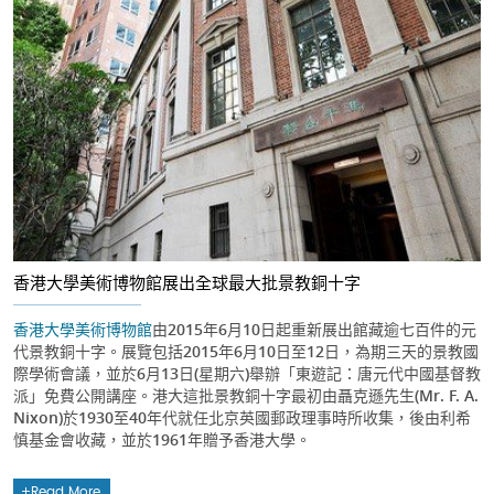
香港大學美術博物館展出全球最大批景教銅十字
香港大學美術博物館
由2015年6月10日起重新展出館藏逾七百件的元
代景教銅十字。展覽包括2015年6月10日至12日，為期三天的景教國
際學術會議，並於6月13日(星期六)舉辦「東遊記：唐元代中國基督教
派」免費公開講座。港大這批景教銅十字最初由聶克遜先生(Mr. F. A.
Nixon)於1930至40年代就任北京英國郵政理事時所收集，後由利希
慎基金會收藏，並於1961年贈予香港大學。
Read More