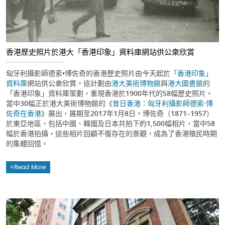
香港歷史照片於港大「香港印象」資料庫網站供公衆欣賞
匈牙利攝影師德索•博佐奇的香港歷史照片由今天起於
「香港印象」
資料庫
網站供公衆欣賞。這計劃由
港大美術博物館
與
港大圖書館
的
「香港印象」資料庫策劃，重現香港於1900年代的58幅歷史照片。
當中30幅正於港大美術博物館的《
昔日香港：匈牙利攝影師德索·博
佐奇在香港
》展出，展期至2017年1月8日。博佐奇（1871–1957）
於東亞地區，包括中國、韓國及日本共拍下約1,500幅相片，當中58
幅於香港拍攝。這些相片回顧不復存在的景觀，成為了香港殖民時期
的集體回憶。
Read More