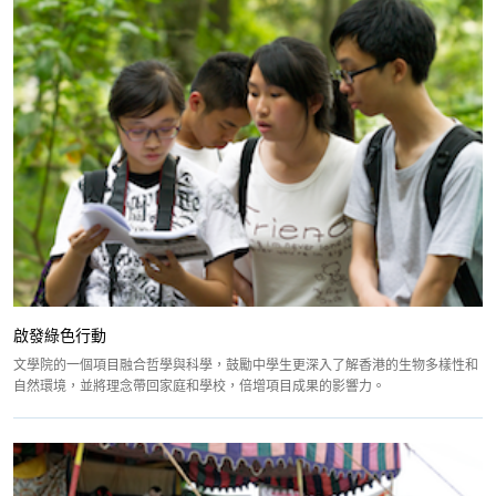
啟發綠色行動
文學院的一個項目融合哲學與科學，鼓勵中學生更深入了解香港的生物多樣性和
自然環境，並將理念帶回家庭和學校，倍增項目成果的影響力。