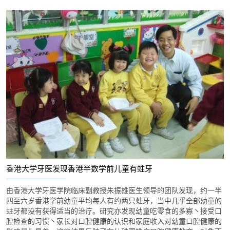
香港大学牙医发现香港半数学前儿童有蛀牙
由香港大学牙医学院临床副教授朱振雄医生领导的团队发现，约一半
四至六岁香港学前幼童平均每人有约两只蛀牙，当中几乎全部幼童的
蛀牙都没有获得适当的治疗。研究亦发现幼童吃零食的多寡丶接受口
腔检查的习惯丶家长对口腔健康的认识和家庭收入对幼童口腔健康的