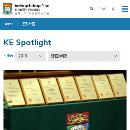
Skip
to
Toggle search panel
ENG
繁
Op
main
content
Home
连系社区
KE Spotlight
Filter
2013
牙医学院