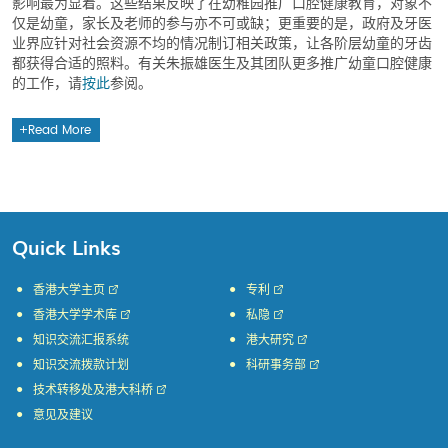
影响最为显着。这些结果反映了在幼稚园推广口腔健康教育，对象不
仅是幼童，家长及老师的参与亦不可或缺；更重要的是，政府及牙医
业界应针对社会资源不均的情况制订相关政策，让各阶层幼童的牙齿
都获得合适的照料。有关朱振雄医生及其团队更多推广幼童口腔健康
的工作，请
按此
参阅。
Read More
Quick Links
香港大学主页
专利
香港大学学术库
私隐
知识交流汇报系统
港大研究
知识交流拨款计划
科研事务部
技术转移处及港大科桥
意见及建议