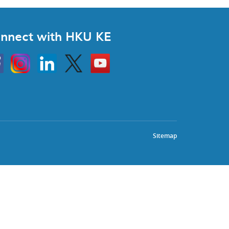
nnect with HKU KE
Instagram
Linkedin
Twitter
Go
to
HKU
KE
book
YouTube
Sitemap