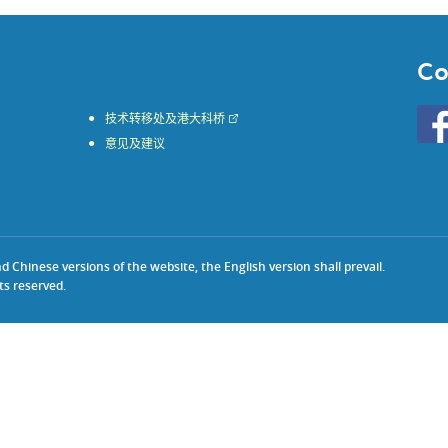
Co
Go
技术转移处及港大科桥
to
意见及建议
HKU
KE
face
Chinese versions of the website, the English version shall prevail.
ts reserved.