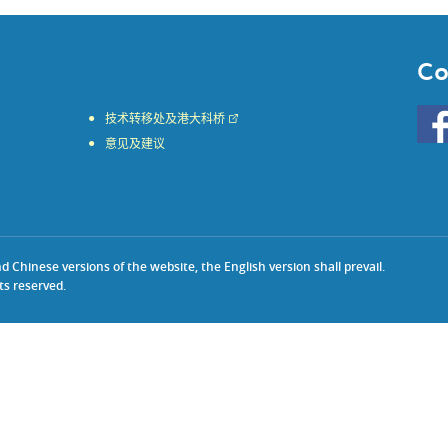
Co
Go
技术转移处及港大科桥
to
意见及建议
HKU
KE
face
Chinese versions of the website, the English version shall prevail.
ts reserved.