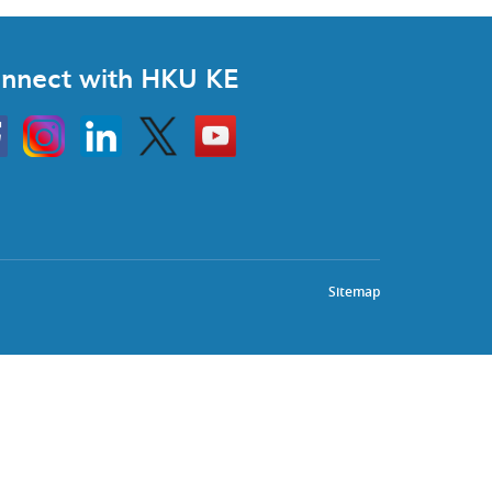
nnect with HKU KE
Instagram
Linkedin
Twitter
Go
to
HKU
KE
book
YouTube
Sitemap