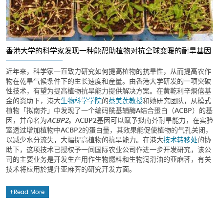
香港大学的科学家发现一种能帮助植物对抗全球变暖的耐旱基因
近年来，科学家一直致力研究如何提高植物的抗旱性，从而提高农作
物在乾旱气候条件下的生长速度和産量。由香港大学研发的一项突破
性技术，有望为提高植物抗旱能力提供解决方案。在黄乾利辛烱僖基
金的资助下，港大
生物科学学院
的
蔡美莲教授
和她研究团队，从模式
植物「拟南芥」中发现了一个编码酰基辅酶A结合蛋白（ACBP）的基
因，并命名为
ACBP2
。ACBP2基因可以赋予拟南芥耐旱能力，在实验
室透过增加植物中ACBP2的蛋白量，其效果能促使植物的气孔关闭，
以减少水分流失，大幅提高植物的抗旱能力。在港大
技术转移处
的协
助下，这项技术已授权予一间国际农业公司作进一步开发研究，该公
司的主要业务是开发生产用作生物燃料和生物润滑油的亚麻荠，有关
技术将应用於提升亚麻荠的研究开发方面。
Read More