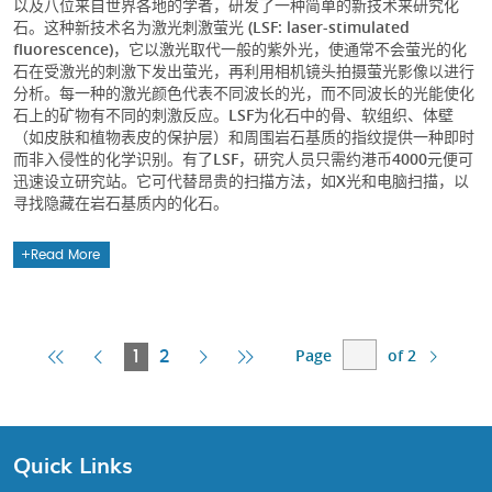
以及八位来自世界各地的学者，研发了一种简单的新技术来研究化
石。这种新技术名为激光刺激萤光 (LSF: laser-stimulated
fluorescence)，它以激光取代一般的紫外光，使通常不会萤光的化
石在受激光的刺激下发出萤光，再利用相机镜头拍摄萤光影像以进行
分析。每一种的激光颜色代表不同波长的光，而不同波长的光能使化
石上的矿物有不同的刺激反应。LSF为化石中的骨、软组织、体壁
（如皮肤和植物表皮的保护层）和周围岩石基质的指纹提供一种即时
而非入侵性的化学识别。有了LSF，研究人员只需约港币4000元便可
迅速设立研究站。它可代替昂贵的扫描方法，如X光和电脑扫描，以
寻找隐藏在岩石基质内的化石。
Read More
Page
of 2
First
Previous
Current
Next
Last
1
2
Page
Page
Page
Page
Page
Quick Links