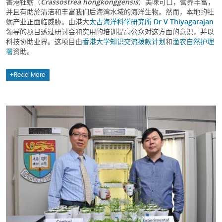
香港牡蛎（
Crassostrea hongkonggensis
）美味可口，营养丰富，
并且有助於清洁和丰富我们后海湾水域的海洋生物。然而，本地的牡
蛎产业正面临威胁。由港大
太古海洋科学研究所
Dr V Thiyagarajan
领导的项目透过研讨会和实用的培训提高公众对这方面的意识，并以
科技协助业界。这项目由
香港大学知识交流拨款计划
和
渔农自然护理
署
资助。
Read More