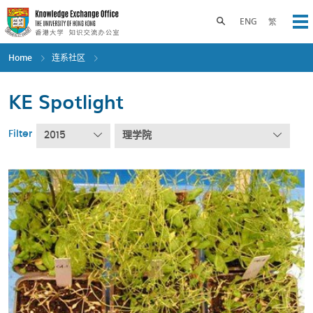
Skip
to
Toggle search panel
ENG
繁
Op
main
content
Home
连系社区
KE Spotlight
Filter
2015
理学院