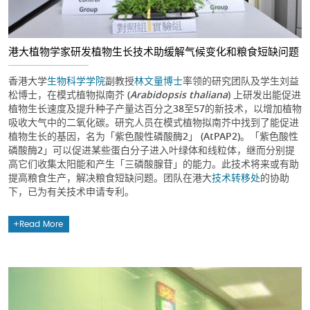
港大植物学家研发植物生长技术助缓解气候变化和粮食短缺问题
香港大学
生物科学学院
副教授
林文量博士
率领的研究团队及学生刘益
松博士，在模式植物拟南芥 (
Arabidopsis thaliana
) 上研发出能促进
植物生长速度及提升种子产量达百分之38至57的新技术，以增加植物
吸收大气中的二氧化碳。研究人员在模式植物拟南芥中找到了能促进
植物生长的基因，名为「紫色酸性磷酸酶2」 (AtPAP2)。「紫色酸性
磷酸酶2」可以促进某些蛋白分子进入叶绿体和线粒体，继而分别提
高它们收集太阳能和产生「三磷酸腺苷」的能力。此技术将来或有助
提高粮食生产，解决粮食短缺问题。团队在港大
技术转移处
的协助
下，已为有关技术申请专利。
Read More