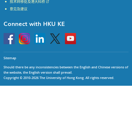
技术转移处及港大科桥
意见及建议
Connect with HKU KE
Go
Instagram
Linkedin
Twitter
Go
to
to
HKU
HKU
KE
KE
facebook
YouTube
Sitemap
Should there be any inconsistencies between the English and Chinese versions of
the website, the English version shall prevail.
Copyright © 2010-2026 The University of Hong Kong. All rights reserved.