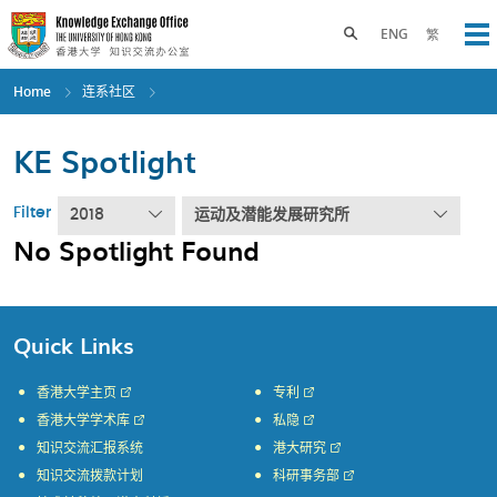
Skip
to
Toggle search panel
ENG
繁
Op
main
content
Home
连系社区
KE Spotlight
Filter
2018
运动及潜能发展研究所
No Spotlight Found
Quick Links
香港大学主页
专利
香港大学学术库
私隐
知识交流汇报系统
港大研究
知识交流拨款计划
科研事务部